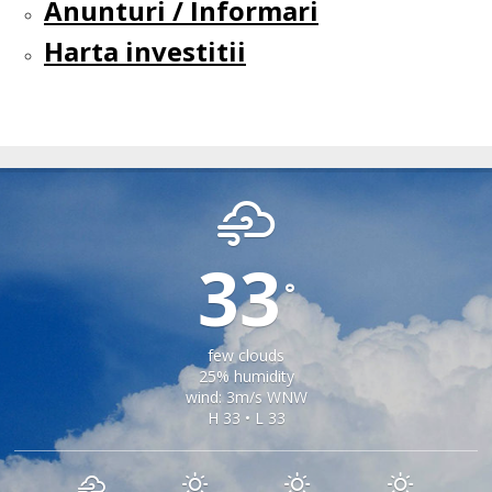
Anunturi / Informari
Harta investitii
SEICA MARE
33
°
few clouds
25% humidity
wind: 3m/s WNW
H 33 • L 33