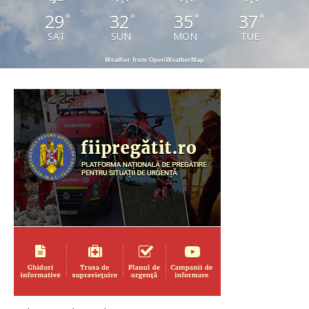
29
32
35
37
°
°
°
°
SAT
SUN
MON
TUE
Weather from OpenWeatherMap