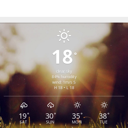
SEICA MARE
18
°
clear sky
84% humidity
wind: 1m/s S
H 18 • L 18
19
30
35
38
°
°
°
°
SAT
SUN
MON
TUE