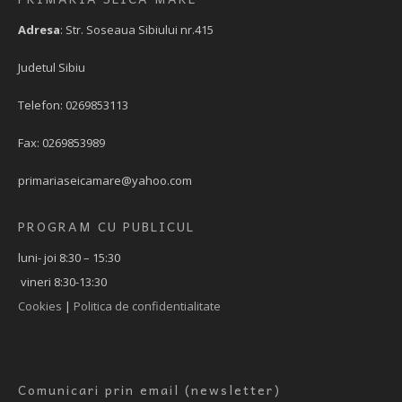
Adresa
: Str. Soseaua Sibiului nr.415
Judetul Sibiu
Telefon: 0269853113
Fax: 0269853989
primariaseicamare@yahoo.com
PROGRAM CU PUBLICUL
luni- joi 8:30 – 15:30
vineri 8:30-13:30
Cookies
|
Politica de confidentialitate
Comunicari prin email (newsletter)