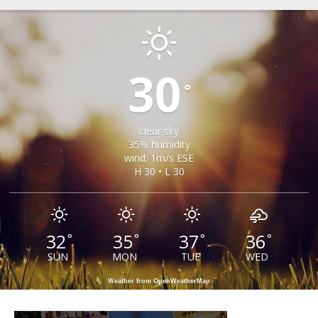
SEICA MARE
30
°
clear sky
35% humidity
wind: 1m/s ESE
H 30 • L 30
32
35
37
36
°
°
°
°
SUN
MON
TUE
WED
Weather from OpenWeatherMap