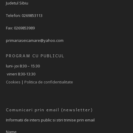
Judetul Sibiu
Telefon: 0269853113
Fax: 0269853989
primariaseicamare@yahoo.com
PROGRAM CU PUBLICUL
luni- joi 8:30 – 15:30
vineri 8:30-13:30
Cookies
|
Politica de confidentialitate
Comunicari prin email (newsletter)
Informatii de inters public si stiri trimise prin email
Name