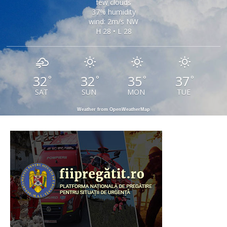
few clouds
37% humidity
wind: 2m/s NW
H 28 • L 28
32
32
35
37
°
°
°
°
SAT
SUN
MON
TUE
Weather from OpenWeatherMap