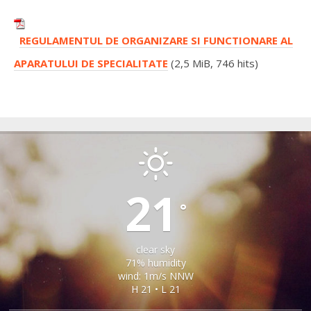
REGULAMENTUL DE ORGANIZARE SI FUNCTIONARE AL
APARATULUI DE SPECIALITATE
(2,5 MiB, 746 hits)
SEICA MARE
21
°
clear sky
71% humidity
wind: 1m/s NNW
H 21 • L 21