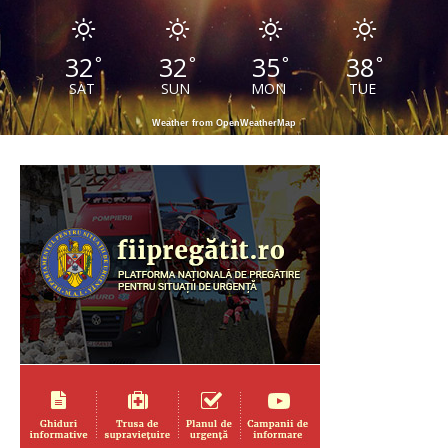
32
32
35
38
°
°
°
°
SAT
SUN
MON
TUE
Weather from OpenWeatherMap