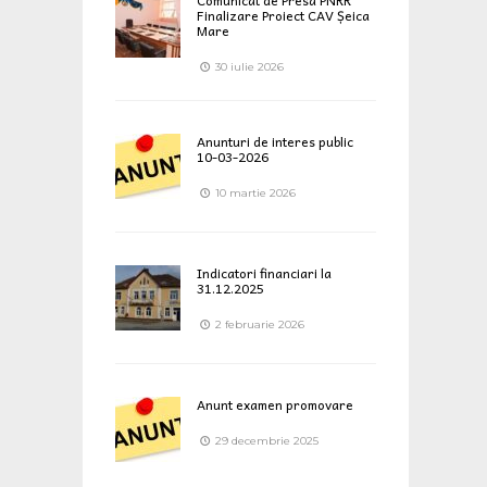
Finalizare Proiect CAV Șeica
Mare
30 iulie 2026
Anunturi de interes public
10-03-2026
10 martie 2026
Indicatori financiari la
31.12.2025
2 februarie 2026
Anunt examen promovare
29 decembrie 2025