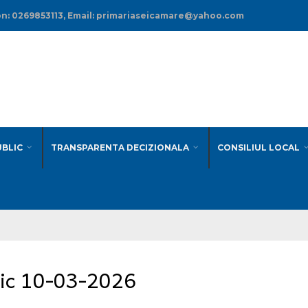
efon: 0269853113, Email: primariaseicamare@yahoo.com
UBLIC
TRANSPARENTA DECIZIONALA
CONSILIUL LOCAL
lic 10-03-2026