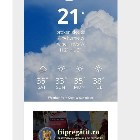
21
°
broken clouds
71% humidity
wind: 1m/s W
H 21 • L 21
35
33
35
38
°
°
°
°
SAT
SUN
MON
TUE
Weather from OpenWeatherMap