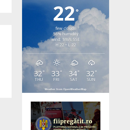
22
°
few clouds
56% humidity
wind: 1m/s SSE
H 22 • L 22
32
33
34
32
°
°
°
°
THU
FRI
SAT
SUN
Weather from OpenWeatherMap