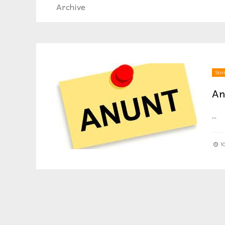
Archive
Stiri
An
...
10