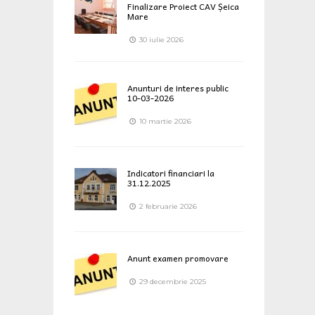
Finalizare Proiect CAV Șeica
Mare
30 iulie 2026
Anunturi de interes public
10-03-2026
10 martie 2026
Indicatori financiari la
31.12.2025
2 februarie 2026
Anunt examen promovare
29 decembrie 2025